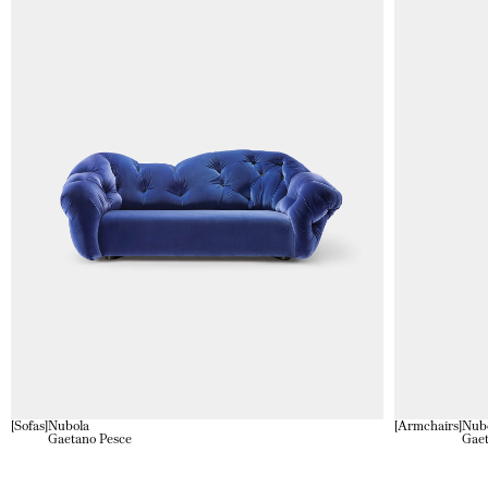
Sofas
Nubola
Armchairs
Nub
Gaetano Pesce
Gaet