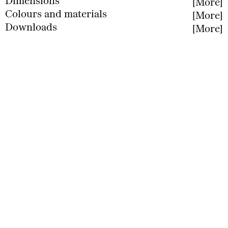
Dimensions
More
Colours and materials
More
Less
Downloads
More
Less
Less