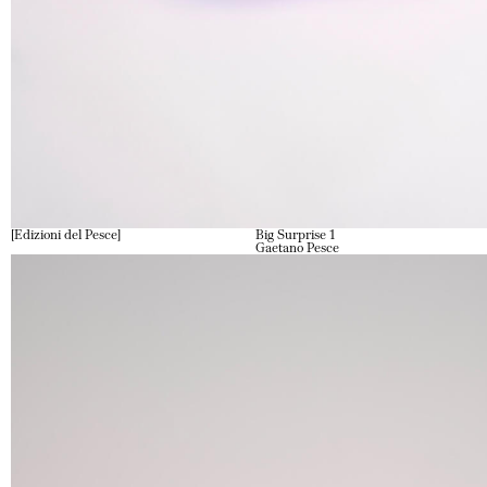
Edizioni del Pesce
Big Surprise 1
Gaetano Pesce