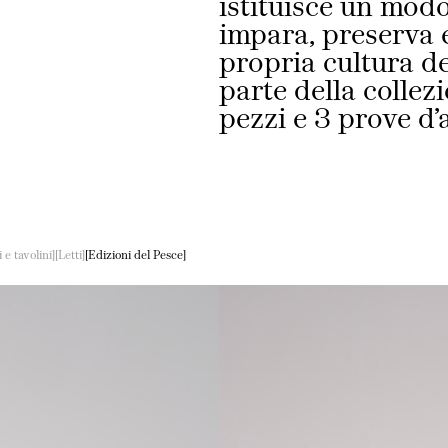
istituisce un modo
impara, preserva e
propria cultura de
parte della collez
pezzi e 3 prove d’
 e tavolini
Letti
Edizioni del Pesce