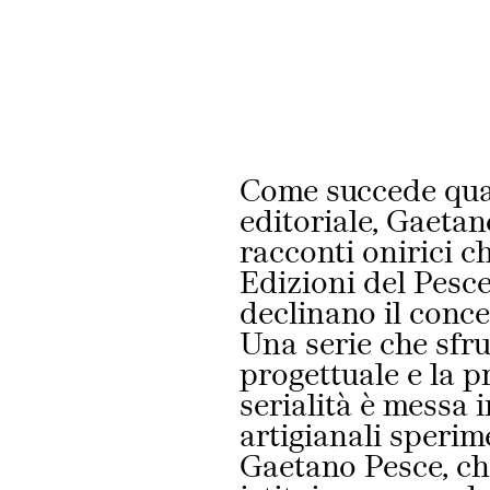
ntatti
Come succede qua
editoriale, Gaetano
racconti onirici 
Edizioni del Pesc
declinano il conce
Una serie che sfrut
progettuale e la p
serialità è messa 
artigianali sperim
Gaetano Pesce, che