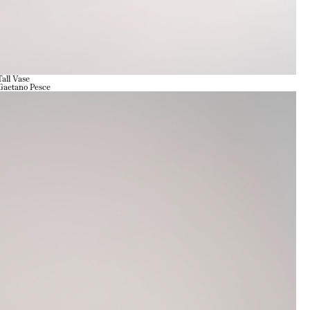
Tall Vase
Gaetano Pesce