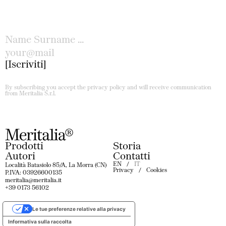
Iscriviti
By subscribing you accept the privacy policy and will receive communication
from Meritalia S.r.l.
Prodotti
Storia
Autori
Contatti
EN
IT
Località Batasiolo 85/A, La Morra (CN)
Privacy
Cookies
P.IVA: 03926600135
meritalia@meritalia.it
+39 0173 56102
Le tue preferenze relative alla privacy
Informativa sulla raccolta